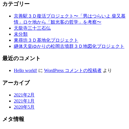
カテゴリー
京善駅３Ｄ復活プロジェクト〜「男はつらいよ 柴又慕
情」ロケ地から「観光客の哲学」を考察〜
天龍寺三十三石仏
未分類
東尋坊３Ｄ基地化プロジェクト
継体天皇ゆかりの松岡古墳群３Ｄ地図化プロジェクト
最近のコメント
Hello world!
に
WordPress コメントの投稿者
より
アーカイブ
2021年2月
2021年1月
2020年5月
メタ情報